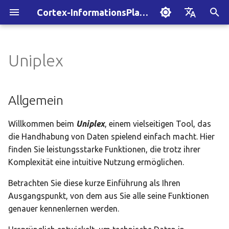
Cortex-InformationsPlattform Online-Dokumentation
S
Deutsch
u
English
Uniplex
Übersicht
Übersicht
Allgemein
Command-Line-Admin
Allgemein
FAQ
c
h
Starter Edition
Einführung
Cortex-IP Remote-Admin
Erstellen Sie mühelos
Allgemein
maßgeschneiderte
e
Oberflächen
User Group Edition
Implex
Willkommen beim
Uniplex
, einem vielseitigen Tool, das
w
die Handhabung von Daten spielend einfach macht. Hier
Individuell anpassbare
i
finden Sie leistungsstarke Funktionen, die trotz ihrer
Dashboards
Komplexität eine intuitive Nutzung ermöglichen.
r
d
Betrachten Sie diese kurze Einführung als Ihren
Ausgangspunkt, von dem aus Sie alle seine Funktionen
i
genauer kennenlernen werden.
n