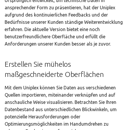
Ursprünglich entwickelt, um technische Daten in
i
ansprechender Form zu präsentieren, hat der Uniplex
aufgrund des kontinuierlichen Feedbacks und der
t
Bedürfnisse unserer Kunden ständige Weiterentwicklung
i
erfahren. Die aktuelle Version bietet eine noch
a
benutzerfreundlichere Oberfläche und erfüllt die
Anforderungen unserer Kunden besser als je zuvor.
l
i
Erstellen Sie mühelos
s
maßgeschneiderte Oberflächen
i
Mit dem Uniplex können Sie Daten aus verschiedenen
e
Quellen importieren, miteinander verknüpfen und auf
r
anschauliche Weise visualisieren. Betrachten Sie Ihren
t
Datenbestand aus unterschiedlichen Blickwinkeln, um
potenzielle Herausforderungen oder
Optimierungsmöglichkeiten im Handumdrehen zu